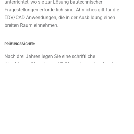
unterrichtet, wo sie zur Lösung bautechnischer
Fragestellungen erforderlich sind. Ähnliches gilt für die
EDV/CAD Anwendungen, die in der Ausbildung einen
breiten Raum einnehmen.
PRÜFUNGSFÄCHER:
Nach drei Jahren legen Sie eine schriftliche
Abschlussprüfung in zwei Prüfungskompetenzbereichen
ab. Die prüfungsrelevanten Lernfelder werden Ihnen vorab
bekannt gegeben. Neben den Fachinhalten werden auch
fachrichtungsübergreifende Kompetenzen abgeprüft.
Zusätzlich fertigen Sie eine Facharbeit über ein selbst
gewähltes bautechnisches Thema an und halten darüber
auch eine Abschlusspräsentation.
Mit dem Ergebnis “bestanden“ erwerben die Prüflinge die
Berechtigung zur Führung der Berufsbezeichnung